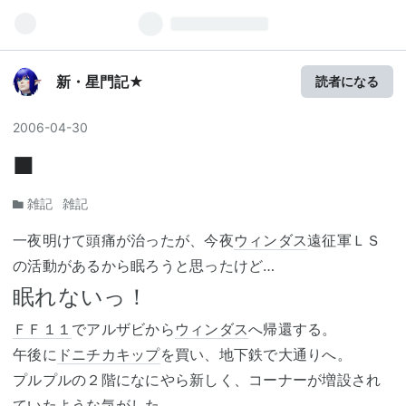
新・星門記★
読者になる
2006
-
04
-
30
■
雑記
雑記
一夜明けて頭痛が治ったが、今夜
ウィンダス
遠征軍ＬＳ
の活動があるから眠ろうと思ったけど…
眠れないっ！
ＦＦ１１
でアルザビから
ウィンダス
へ帰還する。
午後に
ドニチカキップ
を買い、地下鉄で大通りへ。
プルプルの２階になにやら新しく、コーナーが増設され
ていたような気がした。