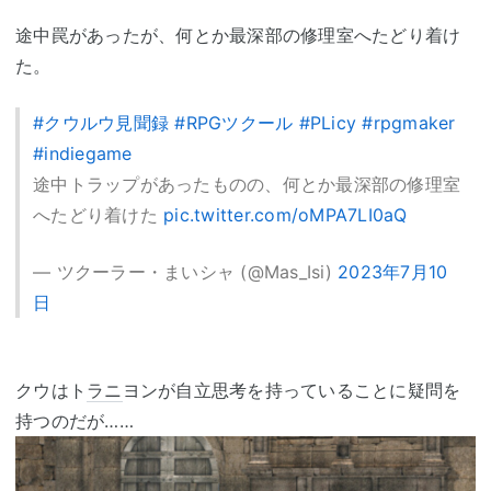
途中罠があったが、何とか最深部の修理室へたどり着け
た。
#クウルウ見聞録
#RPGツクール
#PLicy
#rpgmaker
#indiegame
途中トラップがあったものの、何とか最深部の修理室
へたどり着けた
pic.twitter.com/oMPA7LI0aQ
— ツクーラー・まいシャ (@Mas_Isi)
2023年7月10
日
クウはト
ラニ
ヨンが自立思考を持っていることに疑問を
持つのだが……