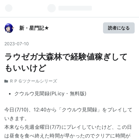
新・星門記★
読者になる
2023
-
07
-
10
ラウゼガ大森林で経験値稼ぎして
もいいけど
ＲＰＧツクールシリーズ
クウルウ見聞録(PLicy・無料版)
今日(7/10)、12:40から「クウルウ見聞録」をプレイして
いきます。
本来なら先週金曜日(7/7)にプレイしていたけど、この日
は昼食を食べ終えた時間が早かったのでクリアに時間が