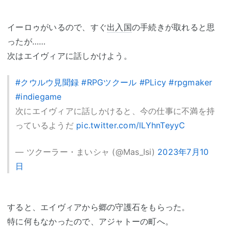
イーロゥがいるので、すぐ
出入国
の手続きが取れると思
ったが……
次はエイヴィアに話しかけよう。
#クウルウ見聞録
#RPGツクール
#PLicy
#rpgmaker
#indiegame
次にエイヴィアに話しかけると、今の仕事に不満を持
っているようだ
pic.twitter.com/lLYhnTeyyC
— ツクーラー・まいシャ (@Mas_Isi)
2023年7月10
日
すると、エイヴィアから郷の守護石をもらった。
特に何もなかったので、アジャトーの町へ。