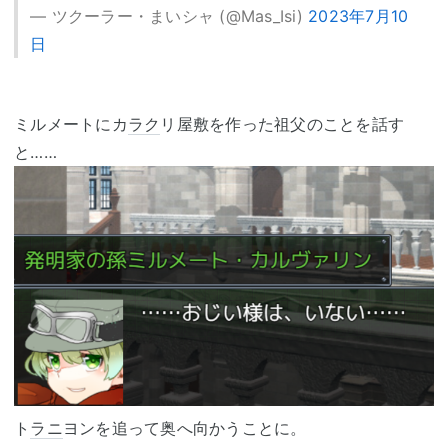
— ツクーラー・まいシャ (@Mas_Isi)
2023年7月10
日
ミルメートにカ
ラク
リ屋敷を作った祖父のことを話す
と……
ト
ラニ
ヨンを追って奥へ向かうことに。