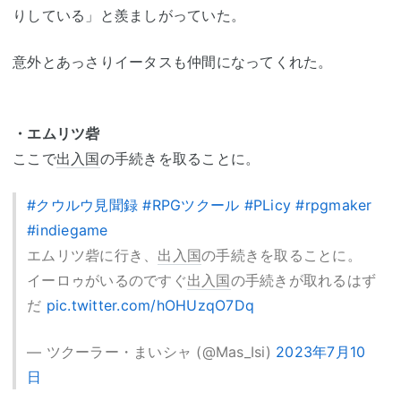
りしている」と羨ましがっていた。
意外とあっさりイータスも仲間になってくれた。
・エムリツ砦
ここで
出入国
の手続きを取ることに。
#クウルウ見聞録
#RPGツクール
#PLicy
#rpgmaker
#indiegame
エムリツ砦に行き、
出入国
の手続きを取ることに。
イーロゥがいるのですぐ
出入国
の手続きが取れるはず
だ
pic.twitter.com/hOHUzqO7Dq
— ツクーラー・まいシャ (@Mas_Isi)
2023年7月10
日