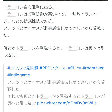
ト
ラニ
ヨン自ら迎撃に出る。
ト
ラニ
ヨンは打撃防御が高いので、「剣騎：ランペー
ジ」などの斬属性技で対抗。
フレッドとケイナスが刺突属性しかできないから苦戦し
た。
何とかト
ラニ
ヨンを撃破すると、ト
ラニ
ヨンは奥へと引
っ込む。
#クウルウ見聞録
#RPGツクール
#PLicy
#rpgmaker
#indiegame
フレッドとケイナスが刺突属性技しかできないから苦
戦した。
それでも何とかト
ラニ
ヨンを撃破するとト
ラニ
ヨンが
奥へと引っ込む
pic.twitter.com/qOmDv0mWLe