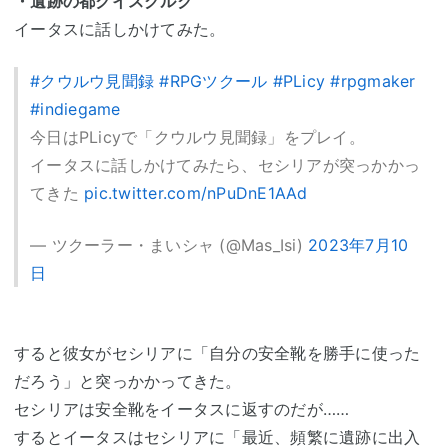
・遺跡の都クイスグルク
イータスに話しかけてみた。
#クウルウ見聞録
#RPGツクール
#PLicy
#rpgmaker
#indiegame
今日はPLicyで「クウルウ見聞録」をプレイ。
イータスに話しかけてみたら、セシリアが突っかかっ
てきた
pic.twitter.com/nPuDnE1AAd
— ツクーラー・まいシャ (@Mas_Isi)
2023年7月10
日
すると彼女がセシリアに「自分の安全靴を勝手に使った
だろう」と突っかかってきた。
セシリアは安全靴をイータスに返すのだが……
するとイータスはセシリアに「最近、頻繁に遺跡に出入