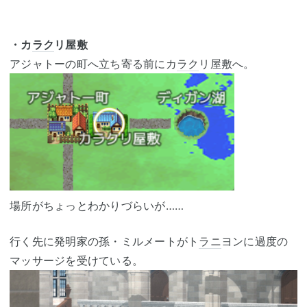
・カ
ラク
リ屋敷
アジャトーの町へ立ち寄る前にカ
ラク
リ屋敷へ。
場所がちょっとわかりづらいが……
行く先に発明家の孫・ミルメートがト
ラニ
ヨンに過度の
マッサージを受けている。