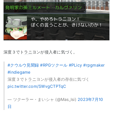
深度３でト
ラニ
ヨンが侵入者に気づく。
#クウルウ見聞録
#RPGツクール
#PLicy
#rpgmaker
#indiegame
深度３でト
ラニ
ヨンが侵入者の存在に気づく
pic.twitter.com/SWvgCTPTqC
— ツクーラー・まいシャ (@Mas_Isi)
2023年7月10
日