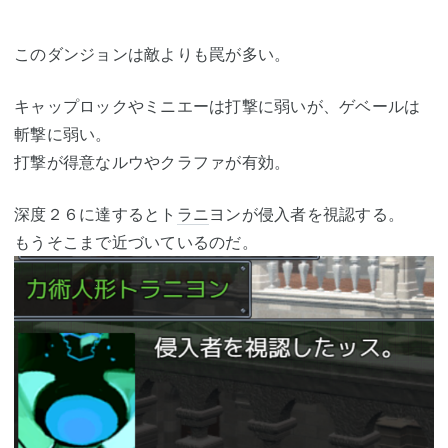
このダンジョンは敵よりも罠が多い。
キャップロックやミニエーは打撃に弱いが、ゲベールは
斬撃に弱い。
打撃が得意なルウやクラファが有効。
深度２６に達するとト
ラニ
ヨンが侵入者を視認する。
もうそこまで近づいているのだ。